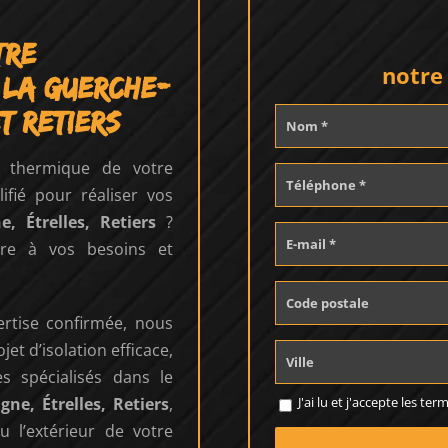
tre
notre
 La Guerche-
t Retiers
e thermique de votre
fié pour réaliser vos
, Étrelles, Retiers
?
re à vos besoins et
rtise confirmée, nous
et d’isolation efficace,
 spécialisés dans le
J'ai lu et j'accepte les te
ne, Étrelles, Retiers
,
u l’extérieur de votre