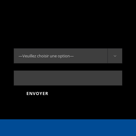
Les commentaires des visiteurs peuvent être vérifiés
à l'aide d'un service automatisé de détection des
commentaires indésirables.
Informations de contact
Sélectionner un type de demande :

Votre adresse de messagerie (obligatoire)
Alternative: