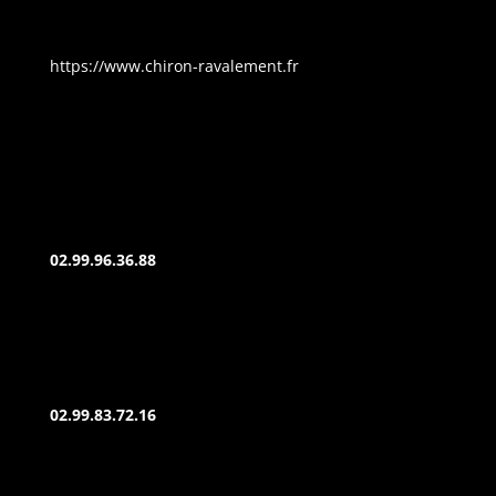
- L'adresse de notre site Web est :
https://www.chiron-ravalement.fr
- Propriétaire :
Chiron Ravalement -
ZA de Beauvais -
6 rue de Beauvais 35130 Availles Sur Seiche
- Créateur :
COHÉRENCE COMMUNICATION
- Responsable publication :
Chiron Ravalement -
02.99.96.36.88
Le responsable publication est une personne
physique ou une personne morale.
- Webmaster :
COHÉRENCE COMMUNICATION
–
02.99.83.72.16
- Hébergeur :
OVH
–
OVH – 2 rue Kellermann 59100
Roubaix