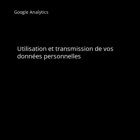
Statistiques et mesures d'audience
Google Analytics
nous permet de collecter des
informations sur la manière dont vous naviguez sur
notre site, à des fins statistiques et pour nous
permettre d'optimiser nos services.
Utilisation et transmission de vos
données personnelles
Durées de stockage de vos données
Si vous laissez un commentaire, le commentaire et
ses métadonnées sont conservés indéfiniment. Cela
permet de reconnaître et approuver
automatiquement les commentaires suivants au lieu
de les laisser dans la file de modération. Pour les
utilisateurs et utilisatrices qui s'enregistrent sur
notre site (si cela est possible), nous stockons
également les données personnelles indiquées dans